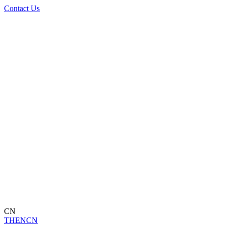
Contact Us
CN
TH
EN
CN