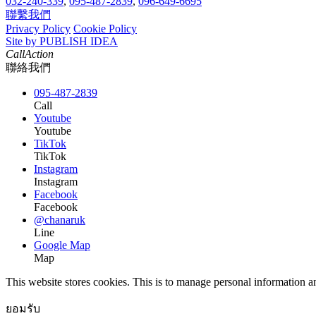
032-240-339
,
095-487-2839
,
096-649-6695
聯繫我們
Privacy Policy
Cookie Policy
Site by PUBLISH IDEA
CallAction
聯絡我們
095-487-2839
Call
Youtube
Youtube
TikTok
TikTok
Instagram
Instagram
Facebook
Facebook
@chanaruk
Line
Google Map
Map
This website stores cookies. This is to manage personal information a
ยอมรับ