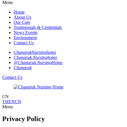
Menu
Home
About Us
Our Care
Testimonials & Credentials
News Events
Environment
Contact Us
ChanarukNursinghome
Chanaruk.Nursinghome
@Chanaruk.NursingHome
Chanaruk
Contact Us
CN
TH
EN
CN
Menu
Privacy Policy